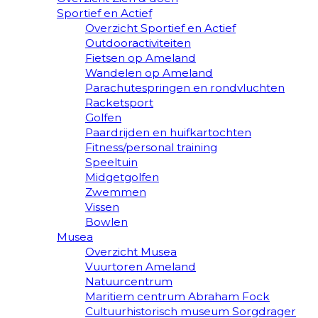
Sportief en Actief
Overzicht Sportief en Actief
Outdooractiviteiten
Fietsen op Ameland
Wandelen op Ameland
Parachutespringen en rondvluchten
Racketsport
Golfen
Paardrijden en huifkartochten
Fitness/personal training
Speeltuin
Midgetgolfen
Zwemmen
Vissen
Bowlen
Musea
Overzicht Musea
Vuurtoren Ameland
Natuurcentrum
Maritiem centrum Abraham Fock
Cultuurhistorisch museum Sorgdrager