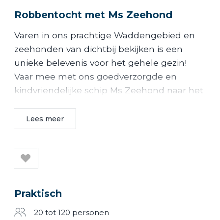
Robbentocht met Ms Zeehond
Varen in ons prachtige Waddengebied en
zeehonden van dichtbij bekijken is een
unieke belevenis voor het gehele gezin!
Vaar mee met ons goedverzorgde en
kindvriendelijke schip Ms Zeehond naar het
Robbeneiland, het schip dat zich
onderscheidt in service & kwaliteit!
Lees meer
De ruime, sfeervol ingerichte salon, in de
winter verwarmd & in de zomer gekoeld,
heeft grote ramen. Tevens beschikt het
over 2 wc's, een scheepsbar, een zonnedek
en een gezellige speelruimte van 50m2
Praktisch
voor kinderen tot 9 jaar. Deze speelruimte is
20 tot 120 personen
op de terugvaart geopend. Ook is dan de