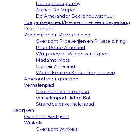
Darkaphotography
Atelier De Mispel
De Amelander Beeldhouwschuur
Toegankelijkheid/Mensen met een beperking
Discotheken
Proeverijen en Private dining
Overzicht Proeverijen en Private dining
ProefRoute Ameland
Wijnproeverij Wijnen van Egbert
Madame Metz
Culinair Ameland
Wad'n Keuken Krokettenproeverij
Ameland voor groepen
Verhalenpad
Overzicht Verhalenpad
Verhalenpad Hidde Kat
Strandpalenverhalenpad
Bedrijven
Overzicht Bedrijven
Winkels
Overzicht Winkels