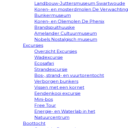
Landbouw-Juttersmuseum Swartwoude
Koren- en mosterdmolen De Verwachting
Bunkermuseum
Koren- en Oliemolen De Phenix
Brandspuithuuske
Amelander Cultuurmuseum
Nobels Nostalgisch museum
Excursies
Overzicht Excursies
Wadexcursie
Ecosafari
Strandexcursie
Bos-, strand- en vuurtorentocht
Verborgen bunkers
Vissen met een kornet
Eendenkooi excursie
Mini-bos
Free Tour
Energie- en Waterlab in het
Natuurcentrum
Boottocht