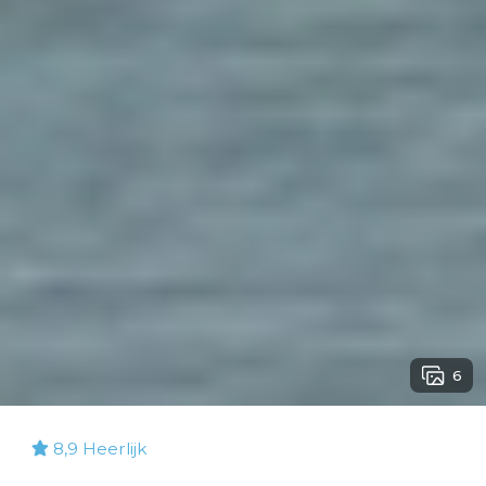
6
8,9
Heerlijk