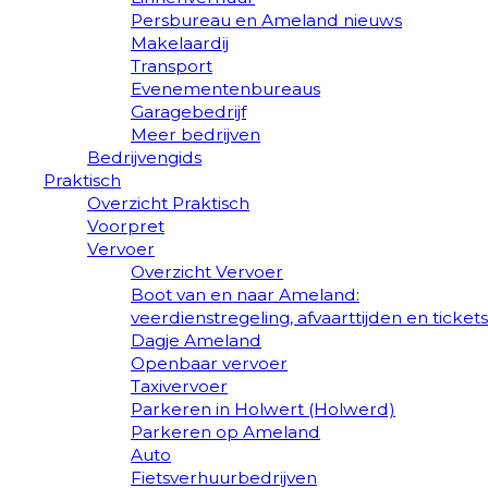
Persbureau en Ameland nieuws
Makelaardij
Transport
Evenementenbureaus
Garagebedrijf
Meer bedrijven
Bedrijvengids
Praktisch
Overzicht Praktisch
Voorpret
Vervoer
Overzicht Vervoer
Boot van en naar Ameland:
veerdienstregeling, afvaarttijden en tickets
Dagje Ameland
Openbaar vervoer
Taxivervoer
Parkeren in Holwert (Holwerd)
Parkeren op Ameland
Auto
Fietsverhuurbedrijven