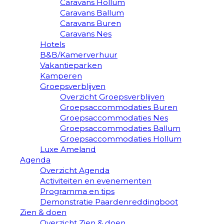
Caravans Hollum
Caravans Ballum
Caravans Buren
Caravans Nes
Hotels
B&B/Kamerverhuur
Vakantieparken
Kamperen
Groepsverblijven
Overzicht Groepsverblijven
Groepsaccommodaties Buren
Groepsaccommodaties Nes
Groepsaccommodaties Ballum
Groepsaccommodaties Hollum
Luxe Ameland
Agenda
Overzicht Agenda
Activiteiten en evenementen
Programma en tips
Demonstratie Paardenreddingboot
Zien & doen
Overzicht Zien & doen