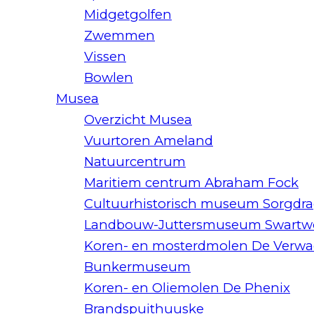
Midgetgolfen
Zwemmen
Vissen
Bowlen
Musea
Overzicht Musea
Vuurtoren Ameland
Natuurcentrum
Maritiem centrum Abraham Fock
Cultuurhistorisch museum Sorgdra
Landbouw-Juttersmuseum Swart
Koren- en mosterdmolen De Verwa
Bunkermuseum
Koren- en Oliemolen De Phenix
Brandspuithuuske