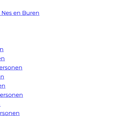
 Nes en Buren
en
en
personen
en
en
personen
n
ersonen