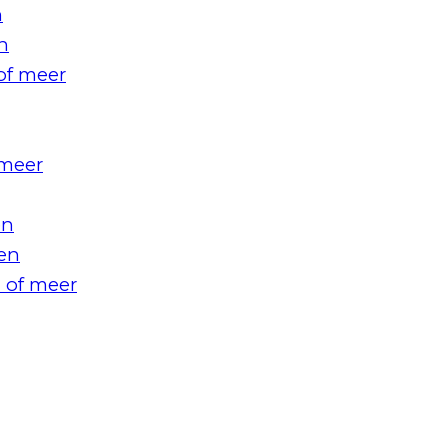
n
n
of meer
 meer
en
en
 of meer