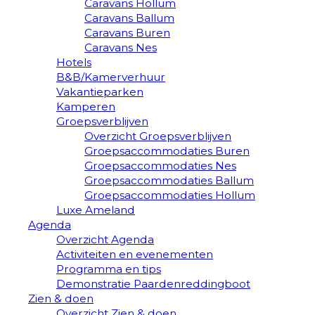
Caravans Hollum
Caravans Ballum
Caravans Buren
Caravans Nes
Hotels
B&B/Kamerverhuur
Vakantieparken
Kamperen
Groepsverblijven
Overzicht Groepsverblijven
Groepsaccommodaties Buren
Groepsaccommodaties Nes
Groepsaccommodaties Ballum
Groepsaccommodaties Hollum
Luxe Ameland
Agenda
Overzicht Agenda
Activiteiten en evenementen
Programma en tips
Demonstratie Paardenreddingboot
Zien & doen
Overzicht Zien & doen