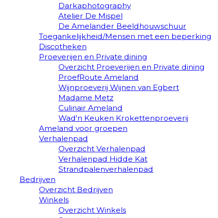
Darkaphotography
Atelier De Mispel
De Amelander Beeldhouwschuur
Toegankelijkheid/Mensen met een beperking
Discotheken
Proeverijen en Private dining
Overzicht Proeverijen en Private dining
ProefRoute Ameland
Wijnproeverij Wijnen van Egbert
Madame Metz
Culinair Ameland
Wad'n Keuken Krokettenproeverij
Ameland voor groepen
Verhalenpad
Overzicht Verhalenpad
Verhalenpad Hidde Kat
Strandpalenverhalenpad
Bedrijven
Overzicht Bedrijven
Winkels
Overzicht Winkels