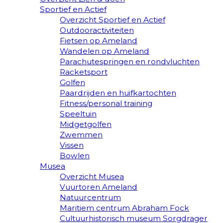
Sportief en Actief
Overzicht Sportief en Actief
Outdooractiviteiten
Fietsen op Ameland
Wandelen op Ameland
Parachutespringen en rondvluchten
Racketsport
Golfen
Paardrijden en huifkartochten
Fitness/personal training
Speeltuin
Midgetgolfen
Zwemmen
Vissen
Bowlen
Musea
Overzicht Musea
Vuurtoren Ameland
Natuurcentrum
Maritiem centrum Abraham Fock
Cultuurhistorisch museum Sorgdrager