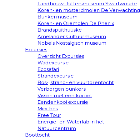
Landbouw-Juttersmuseum Swartwoude
Koren- en mosterdmolen De Verwachting
Bunkermuseum
Koren- en Oliemolen De Phenix
Brandspuithuuske
Amelander Cultuurmuseum
Nobels Nostalgisch museum
Excursies
Overzicht Excursies
Wadexcursie
Ecosafari
Strandexcursie
Bos-, strand- en vuurtorentocht
Verborgen bunkers
Vissen met een kornet
Eendenkooi excursie
Mini-bos
Free Tour
Energie- en Waterlab in het
Natuurcentrum
Boottocht