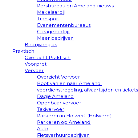
Persbureau en Ameland nieuws
Makelaardij
Transport
Evenementenbureaus
Garagebedrijf
Meer bedrijven
Bedrijvengids
Praktisch
Overzicht Praktisch
Voorpret
Vervoer
Overzicht Vervoer
Boot van en naar Ameland:
veerdienstregeling, afvaarttijden en tickets
Dagje Ameland
Openbaar vervoer
Taxivervoer
Parkeren in Holwert (Holwerd)
Parkeren op Ameland
Auto
Fietsverhuurbedrijven