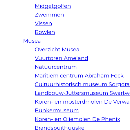
Midgetgolfen
Zwemmen
Vissen
Bowlen
Musea
Overzicht Musea
Vuurtoren Ameland
Natuurcentrum
Maritiem centrum Abraham Fock
Cultuurhistorisch museum Sorgdra
Landbouw-Juttersmuseum Swart
Koren- en mosterdmolen De Verwa
Bunkermuseum
Koren- en Oliemolen De Phenix
Brandspuithuuske