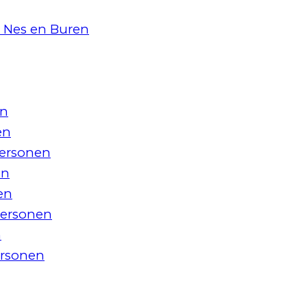
 Nes en Buren
en
en
personen
en
en
personen
n
ersonen