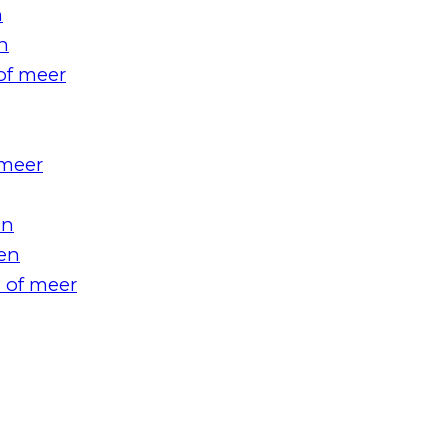
n
n
of meer
 meer
en
en
 of meer