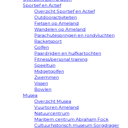
Sportief en Actief
Overzicht Sportief en Actief
Outdooractiviteiten
Fietsen op Ameland
Wandelen op Ameland
Parachutespringen en rondvluchten
Racketsport
Golfen
Paardrijden en huifkartochten
Fitness/personal training
Speeltuin
Midgetgolfen
Zwemmen
Vissen
Bowlen
Musea
Overzicht Musea
Vuurtoren Ameland
Natuurcentrum
Maritiem centrum Abraham Fock
Cultuurhistorisch museum Sorgdrager