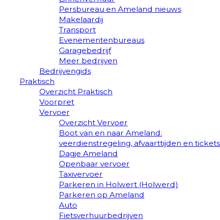
Persbureau en Ameland nieuws
Makelaardij
Transport
Evenementenbureaus
Garagebedrijf
Meer bedrijven
Bedrijvengids
Praktisch
Overzicht Praktisch
Voorpret
Vervoer
Overzicht Vervoer
Boot van en naar Ameland:
veerdienstregeling, afvaarttijden en tickets
Dagje Ameland
Openbaar vervoer
Taxivervoer
Parkeren in Holwert (Holwerd)
Parkeren op Ameland
Auto
Fietsverhuurbedrijven