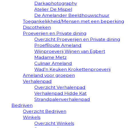
Darkaphotography
Atelier De Mispel
De Amelander Beeldhouwschuur
Toegankelijkheid/Mensen met een beperking
Discotheken
Proeverijen en Private dining
Overzicht Proeverijen en Private dining
ProefRoute Ameland
Wijnproeverij Wijnen van Egbert
Madame Metz
Culinair Ameland
Wad'n Keuken Krokettenproeverij
Ameland voor groepen
Verhalenpad
Overzicht Verhalenpad
Verhalenpad Hidde Kat
Strandpalenverhalenpad
Bedrijven
Overzicht Bedrijven
Winkels
Overzicht Winkels