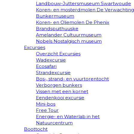
Landbouw-Juttersmuseum Swartwoude
Koren- en mosterdmolen De Verwachting
Bunkermuseum
Koren- en Oliemolen De Phenix
Brandspuithuuske
Amelander Cultuurmuseum
Nobels Nostalgisch museum
Excursies
Overzicht Excursies
Wadexcursie
Ecosafari
Strandexcursie
Bos-, strand- en vuurtorentocht
Verborgen bunkers
Vissen met een kornet
Eendenkooi excursie
Mini-bos
Free Tour
Energie- en Waterlab in het
Natuurcentrum
Boottocht