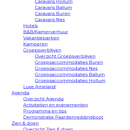
Caravans Hollum
Caravans Ballum
Caravans Buren
Caravans Nes
Hotels
B&B/Kamerverhuur
Vakantieparken
Kamperen
Groepsverblijven
Overzicht Groepsverblijven
Groepsaccommodaties Buren
Groepsaccommodaties Nes
Groepsaccommodaties Ballum
Groepsaccommodaties Hollum
Luxe Ameland
Agenda
Overzicht Agenda
Activiteiten en evenementen
Programma en tips
Demonstratie Paardenreddingboot
Zien & doen
Overzicht Zien & doen