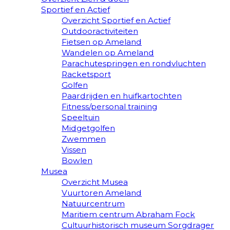
Sportief en Actief
Overzicht Sportief en Actief
Outdooractiviteiten
Fietsen op Ameland
Wandelen op Ameland
Parachutespringen en rondvluchten
Racketsport
Golfen
Paardrijden en huifkartochten
Fitness/personal training
Speeltuin
Midgetgolfen
Zwemmen
Vissen
Bowlen
Musea
Overzicht Musea
Vuurtoren Ameland
Natuurcentrum
Maritiem centrum Abraham Fock
Cultuurhistorisch museum Sorgdrager