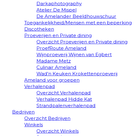
Darkaphotography
Atelier De Mispel
De Amelander Beeldhouwschuur
Toegankelijkheid/Mensen met een beperking
Discotheken
Proeverijen en Private dining
Overzicht Proeverijen en Private dining
ProefRoute Ameland
Wijnproeverij Wijnen van Egbert
Madame Metz
Culinair Ameland
Wad'n Keuken Krokettenproeverij
Ameland voor groepen
Verhalenpad
Overzicht Verhalenpad
Verhalenpad Hidde Kat
Strandpalenverhalenpad
Bedrijven
Overzicht Bedrijven
Winkels
Overzicht Winkels