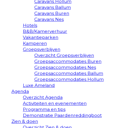
Caravans Hollum
Caravans Ballum
Caravans Buren
Caravans Nes
Hotels
B&B/Kamerverhuur
Vakantieparken
Kamperen
Groepsverblijven
Overzicht Groepsverblijven
Groepsaccommodaties Buren
Groepsaccommodaties Nes
Groepsaccommodaties Ballum
Groepsaccommodaties Hollum
Luxe Ameland
Agenda
Overzicht Agenda
Activiteiten en evenementen
Programma en tips
Demonstratie Paardenreddingboot
Zien & doen
Overzicht Zien & doen