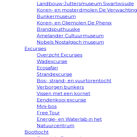
Landbouw-Juttersmuseum Swartwoude
Koren- en mosterdmolen De Verwachting
Bunkermuseum
Koren- en Oliemolen De Phenix
Brandspuithuuske
Amelander Cultuurmuseum
Nobels Nostalgisch museum
Excursies
Overzicht Excursies
Wadexcursie
Ecosafari
Strandexcursie
Bos-, strand- en vuurtorentocht
Verborgen bunkers
Vissen met een kornet
Eendenkooi excursie
Mini-bos
Free Tour
Energie- en Waterlab in het
Natuurcentrum
Boottocht