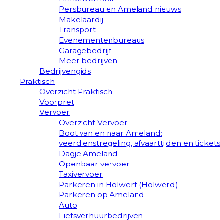
Persbureau en Ameland nieuws
Makelaardij
Transport
Evenementenbureaus
Garagebedrijf
Meer bedrijven
Bedrijvengids
Praktisch
Overzicht Praktisch
Voorpret
Vervoer
Overzicht Vervoer
Boot van en naar Ameland:
veerdienstregeling, afvaarttijden en tickets
Dagje Ameland
Openbaar vervoer
Taxivervoer
Parkeren in Holwert (Holwerd)
Parkeren op Ameland
Auto
Fietsverhuurbedrijven