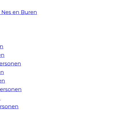
 Nes en Buren
en
en
personen
en
en
personen
n
ersonen