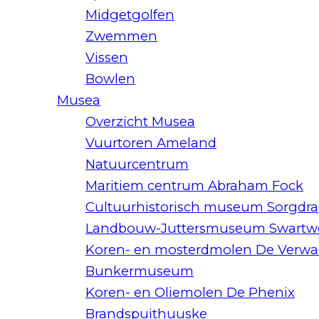
Midgetgolfen
Zwemmen
Vissen
Bowlen
Musea
Overzicht Musea
Vuurtoren Ameland
Natuurcentrum
Maritiem centrum Abraham Fock
Cultuurhistorisch museum Sorgdra
Landbouw-Juttersmuseum Swart
Koren- en mosterdmolen De Verwa
Bunkermuseum
Koren- en Oliemolen De Phenix
Brandspuithuuske