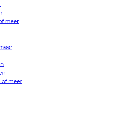
n
n
of meer
 meer
en
en
 of meer