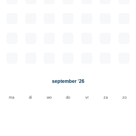
september ‘26
ma
di
wo
do
vr
za
zo