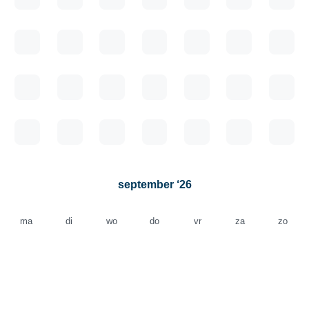
september ‘26
ma
di
wo
do
vr
za
zo