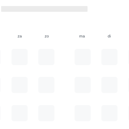
za
zo
ma
di