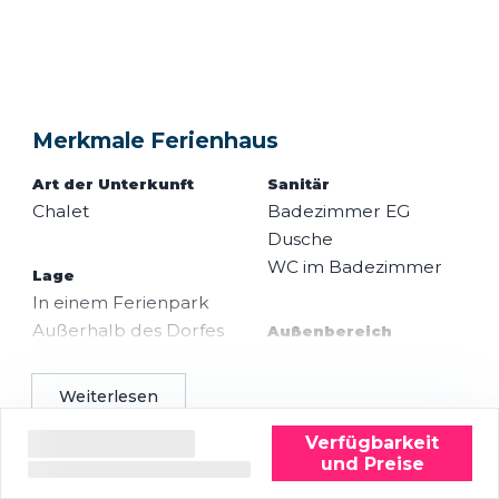
Merkmale Ferienhaus
Art der Unterkunft
Sanitär
Chalet
Badezimmer EG
Dusche
WC im Badezimmer
Lage
In einem Ferienpark
Außerhalb des Dorfes
Außenbereich
Auf einem
Eingezäunter Garten
Campingplatz
Terrasse
Weiterlesen
Verfügbarkeit
Allgemein
Einrichtungen im
und Preise
Haustiere sind nach
Ferienpark
Rücksprache
WLAN (geteilt)