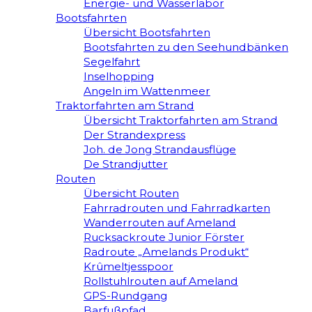
Energie- und Wasserlabor
Bootsfahrten
Übersicht Bootsfahrten
Bootsfahrten zu den Seehundbänken
Segelfahrt
Inselhopping
Angeln im Wattenmeer
Traktorfahrten am Strand
Übersicht Traktorfahrten am Strand
Der Strandexpress
Joh. de Jong Strandausflüge
De Strandjutter
Routen
Übersicht Routen
Fahrradrouten und Fahrradkarten
Wanderrouten auf Ameland
Rucksackroute Junior Förster
Radroute „Amelands Produkt“
Krûmeltjesspoor
Rollstuhlrouten auf Ameland
GPS-Rundgang
Barfußpfad