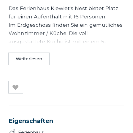
Das Ferienhaus Kiewiet's Nest bietet Platz
für einen Aufenthalt mit 16 Personen.
Im Erdgeschoss finden Sie ein gemütliches
Wohnzimmer / Küche. Die voll
ausgestattete Küche ist mit einem 5-
Flammen-Gasherd, einem Backofen, einem
Kühlschrank und einem Geschirrspüler
Weiterlesen
ausgestattet.
Im ersten Stock befinden sich drei
Schlafzimmer mit ausreichend Platz für Ihr
Gepäck.
Der Sanitärraum im Erdgeschoss verfügt
über drei Duschen und zwei Toiletten.
Während Ihres Aufenthalts können Sie das
Eigenschaften
WLAN kostenlos nutzen.
Ferienhaus