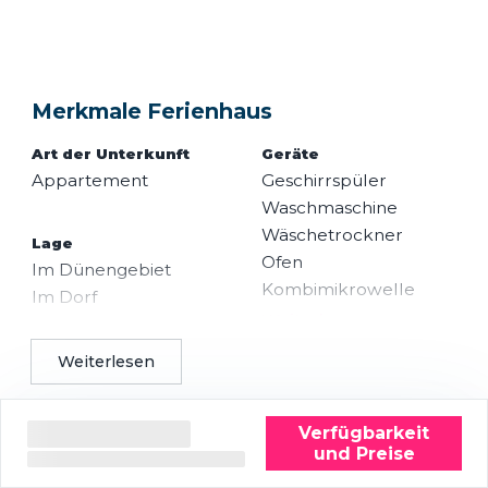
Merkmale Ferienhaus
Art der Unterkunft
Geräte
Appartement
Geschirrspüler
Waschmaschine
Wäschetrockner
Lage
Ofen
Im Dünengebiet
Kombimikrowelle
Im Dorf
Weiterlesen
Doppel-/Reihenhaus
Nicht im einem
Weiterlesen
Ferienpark
Sanitär
Bei Privateigentümer
Dusche
Weiterlesen
Verfügbarkeit
Badewanne
und Preise
WC im Badezimmer