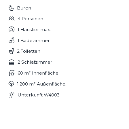
Spülmaschine und eine Kaffeemaschine.
Buren
Im Wohnzimmer befindet sich ein
4 Personen
Farbfernseher, Video, CD Spieler und ein
1 Haustier max.
Radio.
1 Badezimmer
2 Toiletten
2 Schlafzimmer
60 m² Innenfläche
1.200 m² Außenfläche.
Unterkunft W4003