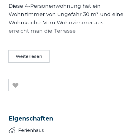
Diese 4-Personenwohnung hat ein
Wohnzimmer von ungefähr 30 m² und eine
Wohnküche. Vom Wohnzimmer aus
erreicht man die Terrasse.
In der Wohnung sind 2 Schlafzimmer im
Obergeschoss. Ein Schlafzimmer hat ein
Weiterlesen
Doppelbett und das andere hat 2
Einzelbetten. Im Obergeschoss befindet
sich das Badezimmer mit Badewanne,
Dusche und Toilette. Auf der Parterre ist
noch eine zweite Toilette.
Bei der Ferienwohnung ist ein eigener
Eigenschaften
Parkplatz. Die Küche hat einen Kühlschrank
Ferienhaus
mit Gefrierfach, Mikrowelle, Ofen,