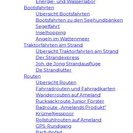
Energie- und Wasserlabor
Bootsfahrten
Übersicht Bootsfahrten
Bootsfahrten zu den Seehundbänken
Segelfahrt
Inselhopping
Angeln im Wattenmeer
Traktorfahrten am Strand
Übersicht Traktorfahrten am Strand
Der Strandexpress
Joh. de Jong Strandausflüge
De Strandjutter
Routen
Übersicht Routen
Fahrradrouten und Fahrradkarten
Wanderrouten auf Ameland
Rucksackroute Junior Förster
Radroute „Amelands Produkt“
Krûmeltjesspoor
Rollstuhlrouten auf Ameland
GPS-Rundgang
Barfußpfad