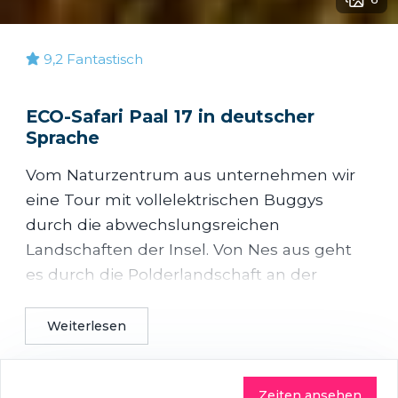
9,2
Fantastisch
ECO-Safari Paal 17 in deutscher
Sprache
Vom Naturzentrum aus unternehmen wir
eine Tour mit vollelektrischen Buggys
durch die abwechslungsreichen
Landschaften der Insel. Von Nes aus geht
es durch die Polderlandschaft an der
Südseite Amelands in Richtung
Buresteiger. Oben auf dem Deich erklärt
Weiterlesen
Ihnen der Guide das Wattenmeer und
seine Besonderheiten. In der Ferne, am
Zeiten ansehen